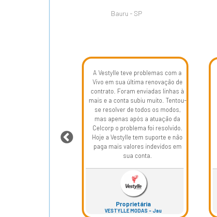
Bauru - SP
A Vestylle teve problemas com a
Vivo em sua última renovação de
contrato. Foram enviadas linhas à
p atendeu bem as
mais e a conta subiu muito. Tentou-
ades da empresa,
se resolver de todos os modos,
uito na redução dos
mas apenas após a atuação da
custos.
Celcorp o problema foi resolvido.
Hoje a Vestylle tem suporte e não
paga mais valores indevidos em
sua conta.
audio Pires
 ÓTICA - Bauru
Proprietária
VESTYLLE MODAS – Jau