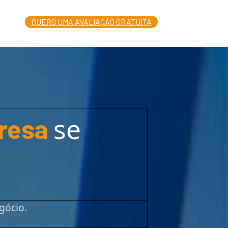
L
QUERO UMA AVALIAÇÃO GRATUITA
se
resa
gócio.