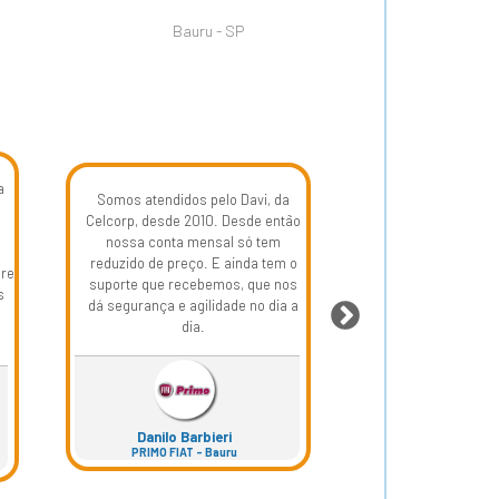
Bauru - SP
a
Somos atendidos pelo Davi, da
Há anos o Institu
Celcorp, desde 2010. Desde então
com a colaboraçã
nossa conta mensal só tem
r
Celcorp, como consu
reduzido de preço. E ainda tem o
pre
honesto e semp
suporte que recebemos, que nos
s
melhor para 
dá segurança e agilidade no dia a
dia.
Sra. Fabian
INSTITUTO HNARY DE
Danilo Barbieri
- Bauru
PRIMO FIAT - Bauru